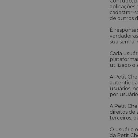
Contudo, pa
aplicações 
cadastrar-s
de outros d
É responsab
verdadeiras
sua senha, 
Cada usuári
plataformas
utilizado o
A Petit Che
autenticid
usuários, 
por usuário
A Petit Che
direitos de
terceiros, 
O usuário ob
da Petit Ch