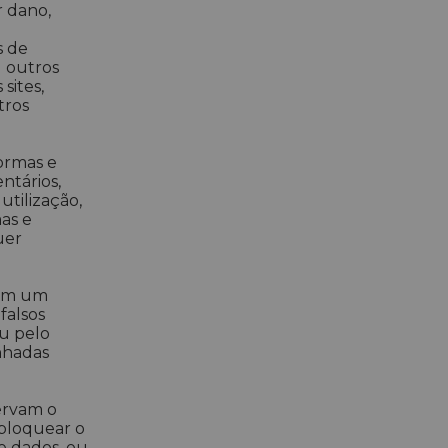
r dano,
s de
u outros
sites,
tros
ormas e
ntários,
utilização,
mas e
uer
tém um
falsos
u pelo
nhadas
servam o
 bloquear o
e dados, ou,