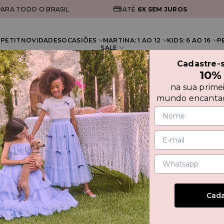
ARA TODO O BRASIL
ATÉ
6X
SEM JUROS
PETIT
NOVIDADES
OCASIÕES
MARTINA: 1 AO 12
KIDS: 6 AO 16
P
SALE
Cadastre-
10%
na sua prime
mundo encantad
mos de Uso
s Termos de Uso regulam as condições gerais de utiliza
aformas e aplicações de Internet da Petit Cherie , em co
.965/2014 (Marco Civil da Internet).
 os sites, plataformas ou aplicações de Internet da Petit C
xpressa e integralmente com os presentes Termos de Us
Cada
s aos usuários que, previamente à utilização dos sites
 ou aplicações de Internet da Petit Cherie, realizem aten