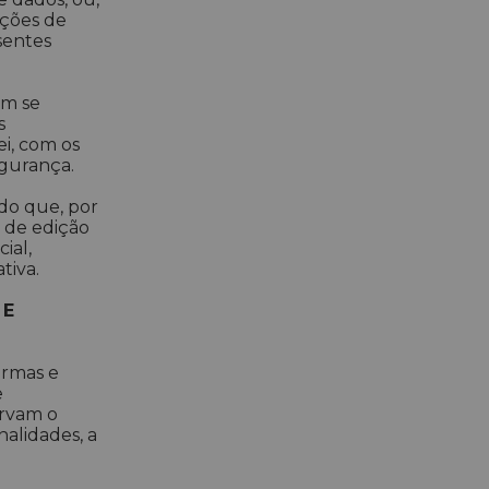
ações de
sentes
ém se
s
i, com os
egurança.
ndo que, por
es de edição
ial,
tiva.
 E
ormas e
e
ervam o
nalidades, a