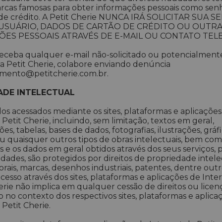
rcas famosas para obter informações pessoais como sen
 de crédito. A Petit Cherie NUNCA IRÁ SOLICITAR SUA S
USUÁRIO, DADOS DE CARTÃO DE CRÉDITO OU OUTR
ES PESSOAIS ATRAVÉS DE E-MAIL OU CONTATO TEL
eceba qualquer e-mail não-solicitado ou potencialmente
 Petit Cherie, colabore enviando denúncia
imento@petitcherie.com.br.
ADE INTELECTUAL
s acessados mediante os sites, plataformas e aplicações
 Petit Cherie, incluindo, sem limitação, textos em geral,
s, tabelas, bases de dados, fotografias, ilustrações, gráfi
u quaisquer outros tipos de obras intelectuais, bem com
 e os dados em geral obtidos através dos seus serviços, 
idades, são protegidos por direitos de propriedade intel
torais, marcas, desenhos industriais, patentes, dentre out
cesso através dos sites, plataformas e aplicações de Inte
erie não implica em qualquer cessão de direitos ou licen
 no contexto dos respectivos sites, plataformas e aplica
 Petit Cherie.