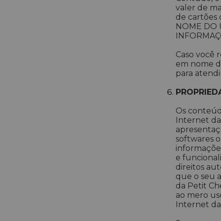
valer de ma
de cartões
NOME DO 
INFORMAÇÕ
Caso você r
em nome da
para atend
PROPRIED
Os conteúdo
Internet da
apresentaçõe
softwares o
informações
e funcional
direitos au
que o seu a
da Petit Ch
ao mero uso
Internet da