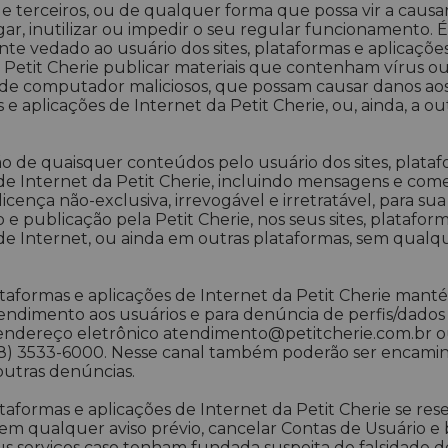
de terceiros, ou de qualquer forma que possa vir a causa
ar, inutilizar ou impedir o seu regular funcionamento. É
te vedado ao usuário dos sites, plataformas e aplicaçõe
 Petit Cherie publicar materiais que contenham vírus o
e computador maliciosos, que possam causar danos aos 
 e aplicações de Internet da Petit Cherie, ou, ainda, a ou
o de quaisquer conteúdos pelo usuário dos sites, plataf
de Internet da Petit Cherie, incluindo mensagens e come
icença não-exclusiva, irrevogável e irretratável, para sua 
e publicação pela Petit Cherie, nos seus sites, platafor
de Internet, ou ainda em outras plataformas, sem qualq
lataformas e aplicações de Internet da Petit Cherie man
endimento aos usuários e para denúncia de perfis/dados 
 endereço eletrônico atendimento@petitcherie.com.br o
48) 3533-6000. Nesse canal também poderão ser encami
outras denúncias.
lataformas e aplicações de Internet da Petit Cherie se re
 sem qualquer aviso prévio, cancelar Contas de Usuário e
us serviços caso tenham fundada suspeita de falsidade d