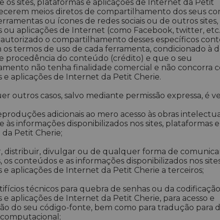
os sites, plataformas e aplicações de Internet da Petit
recerem meios diretos de compartilhamento dos seus co
rramentas ou ícones de redes sociais ou de outros sites,
 ou aplicações de Internet (como Facebook, twitter, etc.)
 autorizado o compartilhamento desses específicos con
 os termos de uso de cada ferramenta, condicionado à d
e procedência do conteúdo (crédito) e que o seu
mento não tenha finalidade comercial e não concorra co
 e aplicações de Internet da Petit Cherie.
r outros casos, salvo mediante permissão expressa, é v
 reproduções adicionais ao mero acesso às obras intelectuai
 às informações disponibilizados nos sites, plataformas e
 da Petit Cherie;
ir, distribuir, divulgar ou de qualquer forma de comunica
s, os conteúdos e as informações disponibilizados nos sites
 e aplicações de Internet da Petit Cherie a terceiros;
artifícios técnicos para quebra de senhas ou da codificação 
 e aplicações de Internet da Petit Cherie, para acesso e
ção do seu código-fonte, bem como para tradução para d
computacional;