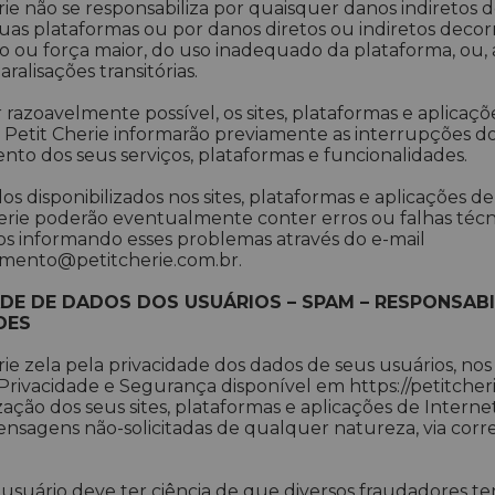
rie não se responsabiliza por quaisquer danos indiretos 
uas plataformas ou por danos diretos ou indiretos deco
to ou força maior, do uso inadequado da plataforma, ou, 
ralisações transitórias.
razoavelmente possível, os sites, plataformas e aplicaçõ
 Petit Cherie informarão previamente as interrupções d
to dos seus serviços, plataformas e funcionalidades.
s disponibilizados nos sites, plataformas e aplicações de
erie poderão eventualmente conter erros ou falhas técn
os informando esses problemas através do e-mail
imento@petitcherie.com.br.
DE DE DADOS DOS USUÁRIOS – SPAM – RESPONSAB
DES
rie zela pela privacidade dos dados de seus usuários, no
 Privacidade e Segurança disponível em https://petitcher
ização dos seus sites, plataformas e aplicações de Interne
nsagens não-solicitadas de qualquer natureza, via corre
usuário deve ter ciência de que diversos fraudadores t