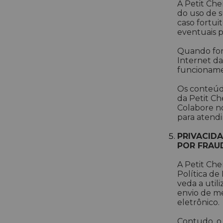
A Petit Che
do uso de s
caso fortui
eventuais pa
Quando for 
Internet da
funcionamen
Os conteúdo
da Petit Ch
Colabore n
para atend
PRIVACIDA
POR FRAU
A Petit Che
Política de
veda a util
envio de me
eletrônico.
Contudo, o 