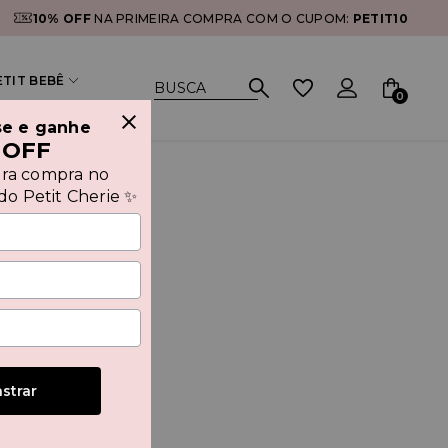
10% OFF
NA PRIMEIRA COMPRA COM O CUPOM:
PETIT10
ETIT BEBÊ
0
se e ganhe
 OFF
ira compra no
o Petit Cherie ✨
ção dos
nformidade
herie você
o.
strar
,
ta leitura