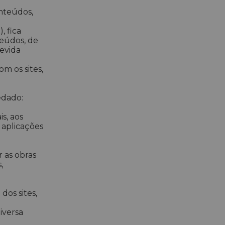
nteúdos,
, fica
teúdos, de
evida
m os sites,
edado:
s, aos
 aplicações
r as obras
,
dos sites,
iversa