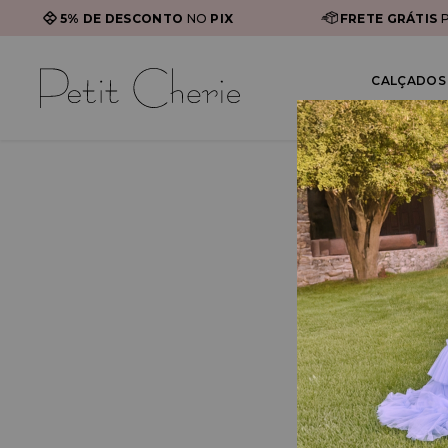
5% DE DESCONTO
NO
PIX
FRETE GRÁTIS
P
CALÇADOS 
Ter
Os presente
sites, plat
com a Lei 12
Ao utilizar
concorda e
Recomendamo
plataformas