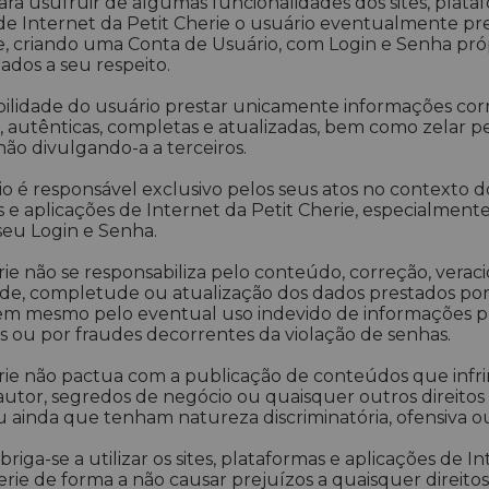
ra usufruir de algumas funcionalidades dos sites, plata
de Internet da Petit Cherie o usuário eventualmente pre
e, criando uma Conta de Usuário, com Login e Senha pró
ados a seu respeito.
ilidade do usuário prestar unicamente informações corr
, autênticas, completas e atualizadas, bem como zelar pel
não divulgando-a a terceiros.
o é responsável exclusivo pelos seus atos no contexto dos
 e aplicações de Internet da Petit Cherie, especialmen
 seu Login e Senha.
rie não se responsabiliza pelo conteúdo, correção, verac
ade, completude ou atualização dos dados prestados por
nem mesmo pelo eventual uso indevido de informações p
s ou por fraudes decorrentes da violação de senhas.
rie não pactua com a publicação de conteúdos que infr
 autor, segredos de negócio ou quaisquer outros direitos
ou ainda que tenham natureza discriminatória, ofensiva ou i
riga-se a utilizar os sites, plataformas e aplicações de I
erie de forma a não causar prejuízos a quaisquer direito