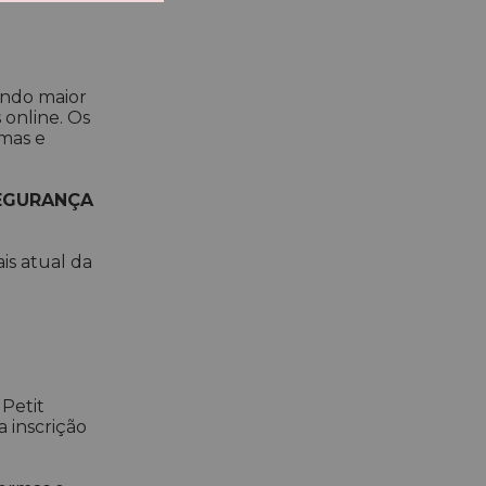
tindo maior
 online. Os
rmas e
SEGURANÇA
is atual da
 Petit
a inscrição