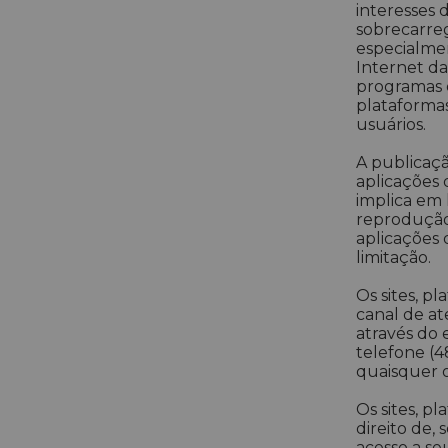
interesses 
sobrecarreg
especialmen
Internet da
programas d
plataformas
usuários.
A publicaçã
aplicações 
implica em l
reprodução 
aplicações 
limitação.
Os sites, p
canal de at
através do
telefone (
quaisquer 
Os sites, p
direito de,
acesso a se