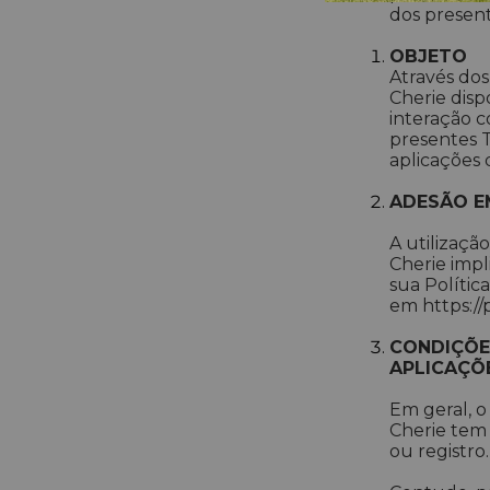
dos prese
OBJETO
Através dos 
Cherie disp
interação c
presentes T
aplicações 
ADESÃO E
A utilizaçã
Cherie impl
sua Polític
em https://
CONDIÇÕE
APLICAÇÕE
Em geral, o
Cherie tem 
ou registro.