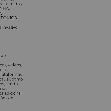
has e dados
ENHA,
AS
EFÔNICO.
 invasivo
 de
cos, vídeos,
o as
plataformas
ectual, como
ros, sendo
rnet
ça adicional
ções de