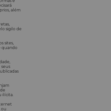
formas e
cisará
prios, além
etas,
o sigilo de
 sites,
te quando
idade,
 seus
ublicadas
injam
 de
lícita.
nternet
s ou