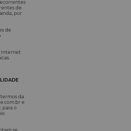
decorrentes
rrentes de
ainda, por
es de
o
 Internet
icas.
ILIDADE
s termos da
ie.com.br e
t para o
io
entam se