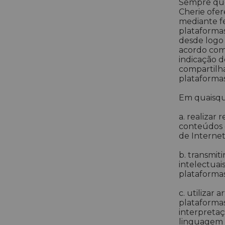
Sempre que 
Cherie ofe
mediante fe
plataformas
desde logo
acordo com
indicação d
compartilha
plataformas
Em quaisque
a. realizar
conteúdos e
de Internet
b. transmit
intelectuai
plataformas
c. utilizar 
plataformas
interpreta
linguagem 