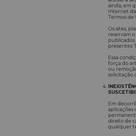
ainda, em q
Internet da
Termos de U
Os sites, p
reservam o
publicados
presentes T
Essa condiç
força do art
ou remoção
solicitação 
INEXISTÊN
SUSCETIBI
Em decorrên
aplicações 
permanente
direito de 
qualquer t