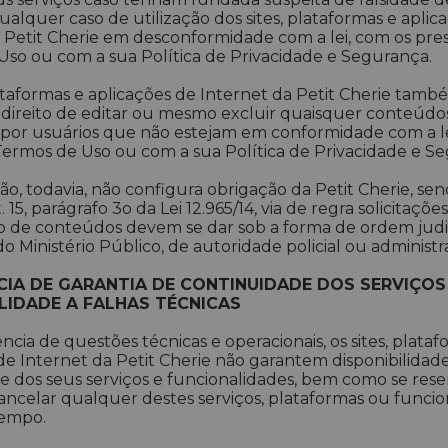
ualquer caso de utilização dos sites, plataformas e aplic
 Petit Cherie em desconformidade com a lei, com os pre
so ou com a sua Política de Privacidade e Segurança.
lataformas e aplicações de Internet da Petit Cherie tamb
 direito de editar ou mesmo excluir quaisquer conteúdo
 por usuários que não estejam em conformidade com a le
ermos de Uso ou com a sua Política de Privacidade e S
ão, todavia, não configura obrigação da Petit Cherie, se
. 15, parágrafo 3o da Lei 12.965/14, via de regra solicitaçõ
 de conteúdos devem se dar sob a forma de ordem judic
do Ministério Público, de autoridade policial ou administra
CIA DE GARANTIA DE CONTINUIDADE DOS SERVIÇOS
LIDADE A FALHAS TÉCNICAS
cia de questões técnicas e operacionais, os sites, plataf
de Internet da Petit Cherie não garantem disponibilidad
 dos seus serviços e funcionalidades, bem como se res
cancelar qualquer destes serviços, plataformas ou funcio
empo.